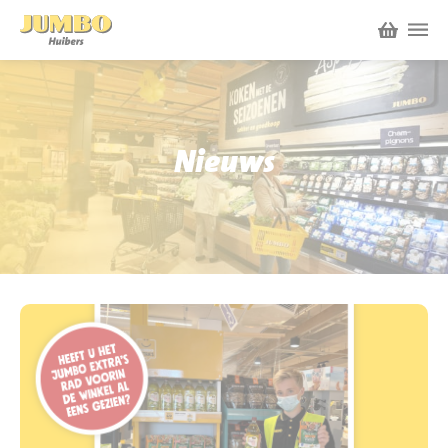
Winkels
P.W.A. Park
Nieuws
Nieuws
Bruïneplein
Acties
Petenbos
Werken bij Jumbo Huibers
Vacatures en Solliciteren
Jumbo.com
Werken en leren