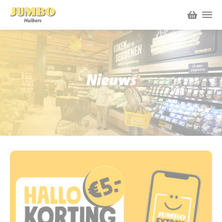
Winkels
P.W.A. Park
Nieuws
Nieuws
Bruïneplein
Acties
Petenbos
Werken bij Jumbo Huibers
Vacatures en Solliciteren
Jumbo.com
Werken en leren