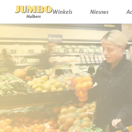
Winkels
Nieuws
Ac
Winkels
P.W.A. Park
Nieuws
Bruïneplein
Acties
Petenbos
Werken bij Jumbo Huibers
Vacatures en Solliciteren
Jumbo.com
Werken en leren