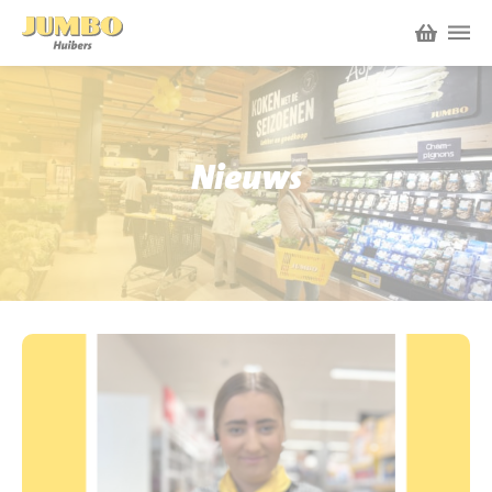
Winkels
P.W.A. Park
Nieuws
Nieuws
Bruïneplein
Acties
Petenbos
Werken bij Jumbo Huibers
Vacatures en Solliciteren
Jumbo.com
Werken en leren