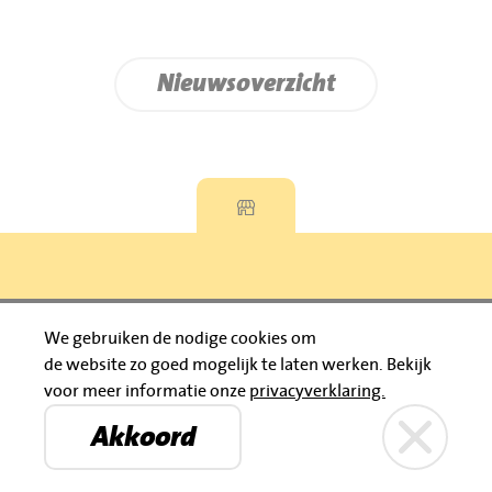
Nieuwsoverzicht
Privacyverklaring
We gebruiken de nodige cookies om
de website zo goed mogelijk te laten werken.
Bekijk
© 2026 Jumbo Huibers
voor meer informatie onze
privacyverklaring.
IBAN: NL92 RABO 0395111021
Bruïneplein
Petenbos
KVK: 30183196
Akkoord
Privacyverklaring
Jumbo Huibers
© 2026 Jumbo Huibers