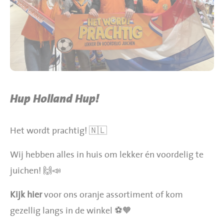
BBQ gigant webshop
Jumbo Huibers Specials
Hup Holland Hup!
Het wordt prachtig! 🇳🇱
Wij hebben alles in huis om lekker én voordelig te
juichen! 🙌📣
Kijk hier
voor ons oranje assortiment of kom
gezellig langs in de winkel ⚽️🧡