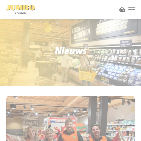
Winkels
P.W.A. Park
Nieuws
Nieuws
Bruïneplein
Acties
Petenbos
Werken bij Jumbo Huibers
Vacatures en Solliciteren
Jumbo.com
Werken en leren