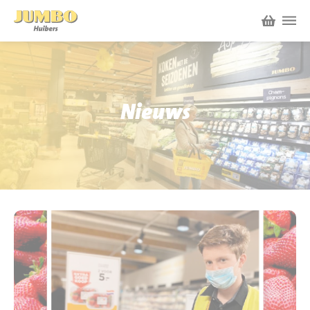
Winkels
P.W.A. Park
Nieuws
Nieuws
Bruïneplein
Acties
Petenbos
Werken bij Jumbo Huibers
Vacatures en Solliciteren
Jumbo.com
Werken en leren