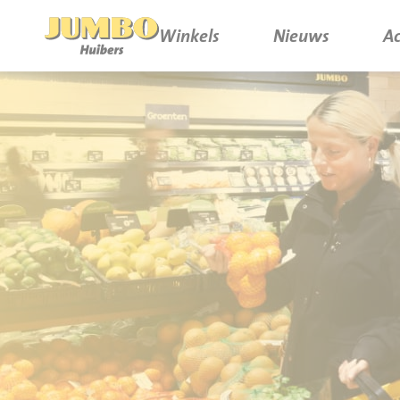
Winkels
Nieuws
Ac
Winkels
P.W.A. Park
Nieuws
Bruïneplein
Acties
Petenbos
Werken bij Jumbo Huibers
Vacatures en Solliciteren
Jumbo.com
Werken en leren