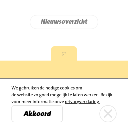
Nieuwsoverzicht
Privacyverklaring
We gebruiken de nodige cookies om
de website zo goed mogelijk te laten werken.
Bekijk
© 2026 Jumbo Huibers
voor meer informatie onze
privacyverklaring.
IBAN: NL92 RABO 0395111021
Bruïneplein
Petenbos
KVK: 30183196
Akkoord
Privacyverklaring
Jumbo Huibers
© 2026 Jumbo Huibers