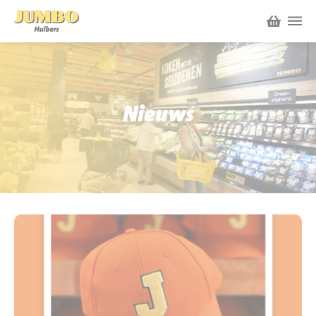
Winkels
P.W.A. Park
Nieuws
Nieuws
Bruïneplein
Acties
Petenbos
Werken bij Jumbo Huibers
Vacatures en Solliciteren
Jumbo.com
Werken en leren