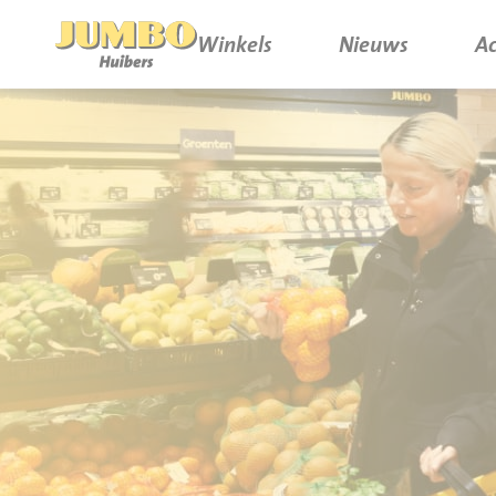
Winkels
Nieuws
Ac
Winkels
P.W.A. Park
Nieuws
Bruïneplein
Acties
Petenbos
Werken bij Jumbo Huibers
Vacatures en Solliciteren
Jumbo.com
Werken en leren