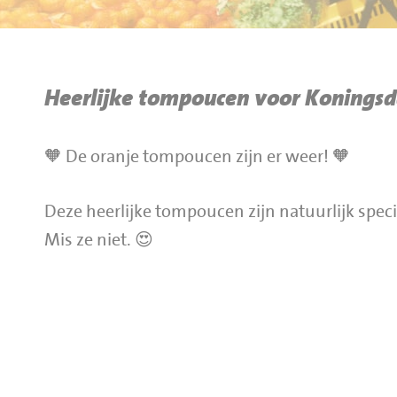
BBQ gigant webshop
Jumbo Huibers Specials
Heerlijke tompoucen voor Koningsd
🧡 De oranje tompoucen zijn er weer! 🧡
Deze heerlijke tompoucen zijn natuurlijk spec
Mis ze niet. 😍