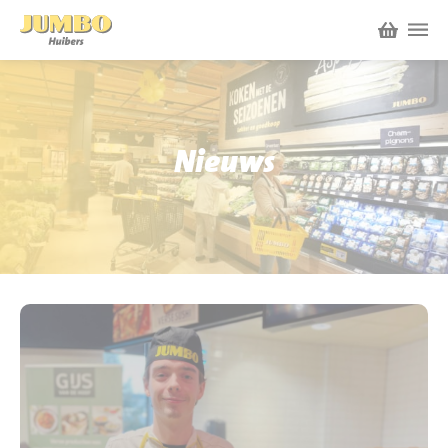
Winkels
P.W.A. Park
Nieuws
Nieuws
Bruïneplein
Acties
Petenbos
Werken bij Jumbo Huibers
Vacatures en Solliciteren
Jumbo.com
Werken en leren