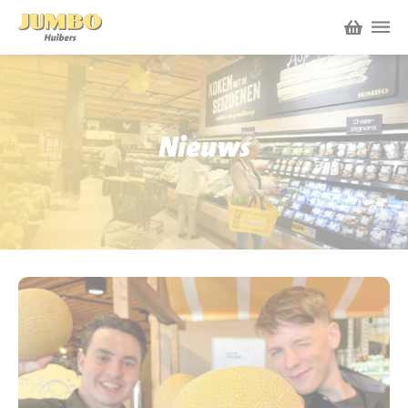
Winkels
P.W.A. Park
Nieuws
Nieuws
Bruïneplein
Acties
Petenbos
Werken bij Jumbo Huibers
Vacatures en Solliciteren
Jumbo.com
Werken en leren