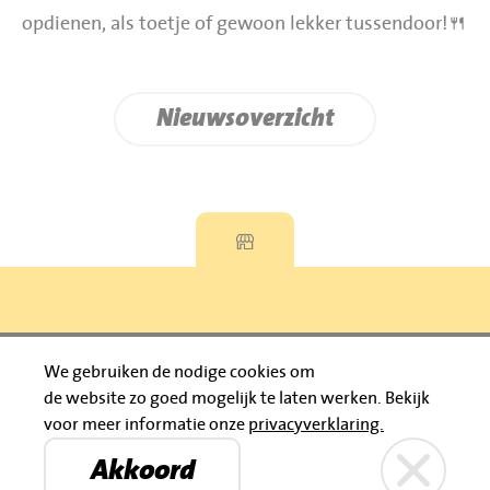
opdienen, als toetje of gewoon lekker tussendoor!🍴
Nieuwsoverzicht
Privacyverklaring
We gebruiken de nodige cookies om
de website zo goed mogelijk te laten werken.
Bekijk
© 2026 Jumbo Huibers
voor meer informatie onze
privacyverklaring.
IBAN: NL92 RABO 0395111021
Bruïneplein
Petenbos
KVK: 30183196
Akkoord
Privacyverklaring