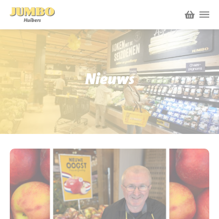
Winkels
P.W.A. Park
Nieuws
Nieuws
Bruïneplein
Acties
Petenbos
Werken bij Jumbo Huibers
Vacatures en Solliciteren
Jumbo.com
Werken en leren