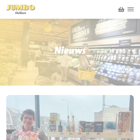
Winkels
P.W.A. Park
Nieuws
Nieuws
Bruïneplein
Acties
Petenbos
Werken bij Jumbo Huibers
Vacatures en Solliciteren
Jumbo.com
Werken en leren