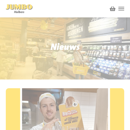
Winkels
P.W.A. Park
Nieuws
Nieuws
Bruïneplein
Acties
Petenbos
Werken bij Jumbo Huibers
Vacatures en Solliciteren
Jumbo.com
Werken en leren