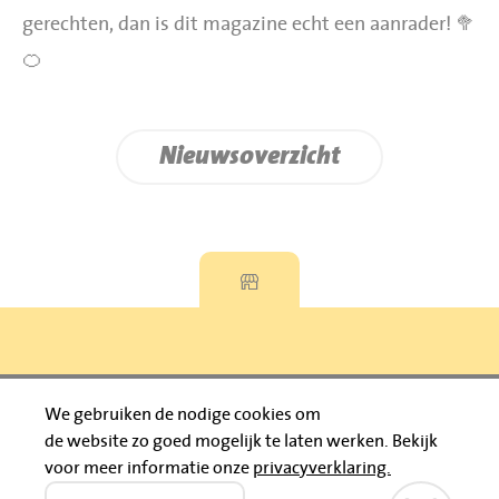
gerechten, dan is dit magazine echt een aanrader! 🥦
🍊
Nieuwsoverzicht
Privacyverklaring
We gebruiken de nodige cookies om
de website zo goed mogelijk te laten werken.
Bekijk
© 2026 Jumbo Huibers
voor meer informatie onze
privacyverklaring.
IBAN: NL92 RABO 0395111021
Bruïneplein
Petenbos