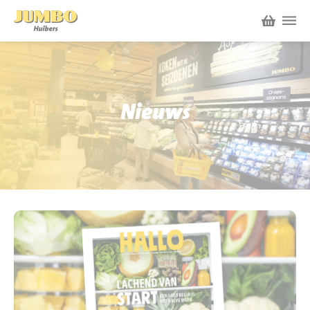
Winkels
P.W.A. Park
Nieuws
Nieuws
Bruïneplein
Acties
Petenbos
Werken bij Jumbo Huibers
Vacatures en Solliciteren
Jumbo.com
Werken en leren