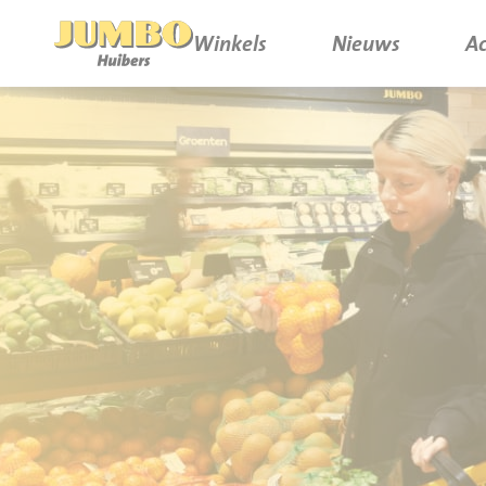
Winkels
Nieuws
Ac
Winkels
P.W.A. Park
Nieuws
Bruïneplein
Acties
Petenbos
Werken bij Jumbo Huibers
Vacatures en Solliciteren
Jumbo.com
Werken en leren