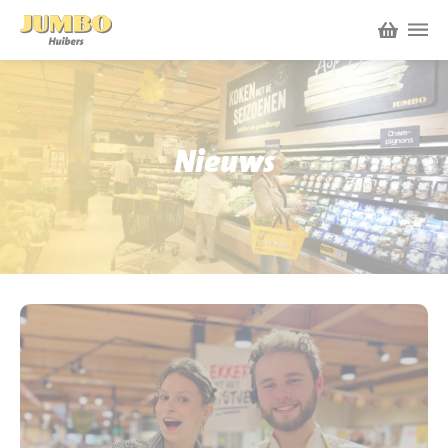
Winkels
P.W.A. Park
Nieuws
Nieuws
Bruïneplein
Acties
Petenbos
Werken bij Jumbo Huibers
Vacatures en Solliciteren
Jumbo.com
Werken en leren