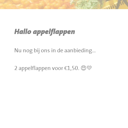
BBQ gigant webshop
Jumbo Huibers Specials
Hallo appelflappen
Nu nog bij ons in de aanbieding…
2 appelflappen voor €1,50. 😍💛