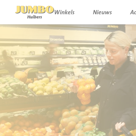
Winkels
Nieuws
Ac
Winkels
P.W.A. Park
Nieuws
Bruïneplein
Acties
Petenbos
Werken bij Jumbo Huibers
Vacatures en Solliciteren
Jumbo.com
Werken en leren