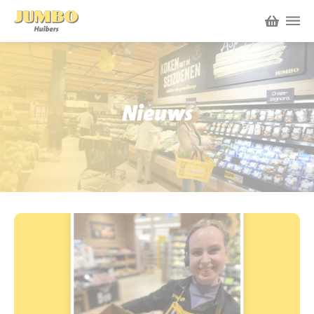
Winkels
P.W.A. Park
Nieuws
Nieuws
Bruïneplein
Acties
Petenbos
Werken bij Jumbo Huibers
Vacatures en Solliciteren
Jumbo.com
Werken en leren