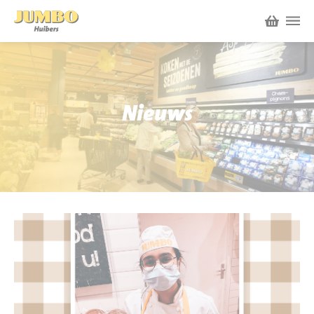
Winkels
P.W.A. Park
Nieuws
Nieuws
Bruïneplein
Acties
Petenbos
Werken bij Jumbo Huibers
Vacatures en Solliciteren
Jumbo.com
Werken en leren