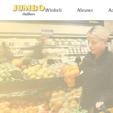
Winkels
Nieuws
Ac
Winkels
P.W.A. Park
Nieuws
Bruïneplein
Acties
Petenbos
Werken bij Jumbo Huibers
Vacatures en Solliciteren
Jumbo.com
Werken en leren