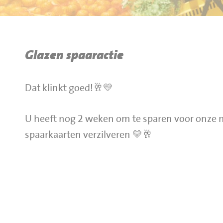
BBQ gigant webshop
Jumbo Huibers Specials
Glazen spaaractie
Dat klinkt goed!🥂💛
U heeft nog 2 weken om te sparen voor onze mo
spaarkaarten verzilveren 💛🥂