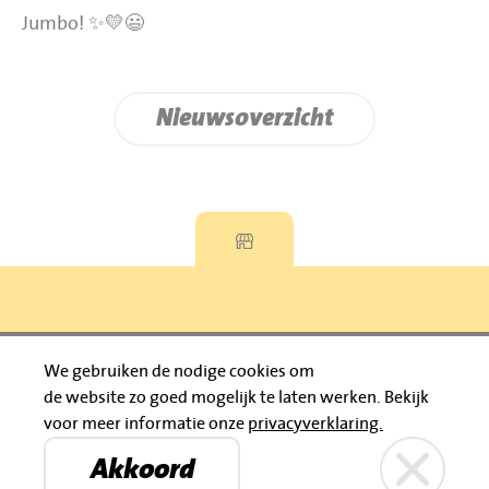
Jumbo! ✨💛😃
Nieuwsoverzicht
Privacyverklaring
We gebruiken de nodige cookies om
de website zo goed mogelijk te laten werken.
Bekijk
© 2026 Jumbo Huibers
voor meer informatie onze
privacyverklaring.
IBAN: NL92 RABO 0395111021
Bruïneplein
Petenbos
KVK: 30183196
Akkoord
Privacyverklaring