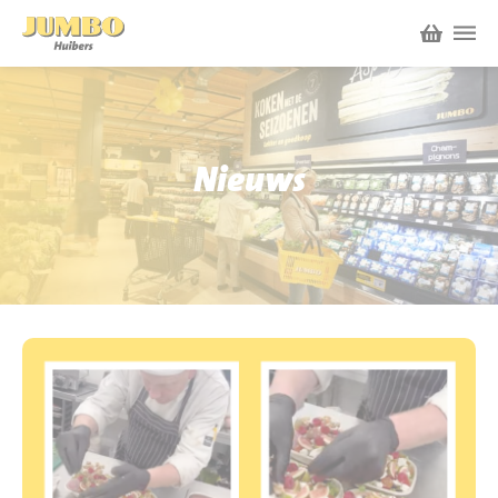
Winkels
P.W.A. Park
Nieuws
Nieuws
Bruïneplein
Acties
Petenbos
Werken bij Jumbo Huibers
Vacatures en Solliciteren
Jumbo.com
Werken en leren