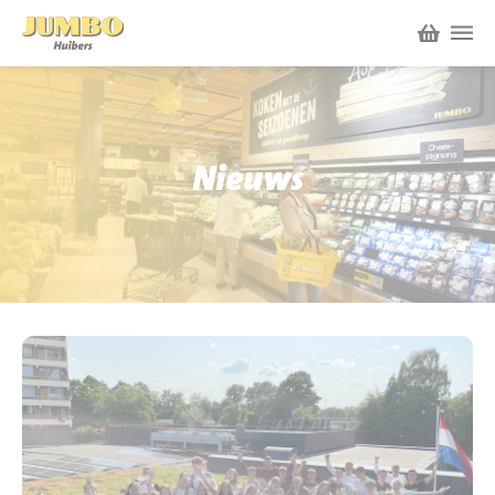
Winkels
P.W.A. Park
Nieuws
Nieuws
Bruïneplein
Acties
Petenbos
Werken bij Jumbo Huibers
Vacatures en Solliciteren
Jumbo.com
Werken en leren