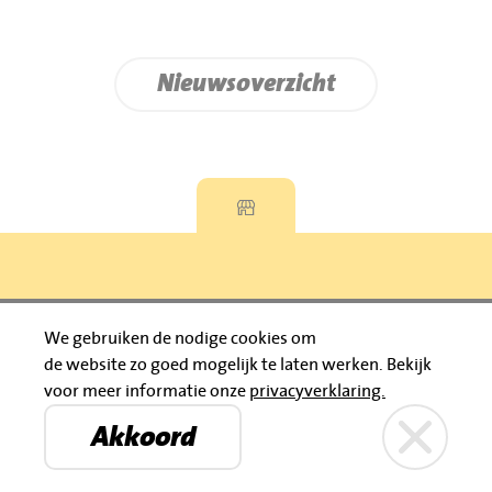
Nieuwsoverzicht
Privacyverklaring
We gebruiken de nodige cookies om
de website zo goed mogelijk te laten werken.
Bekijk
© 2026 Jumbo Huibers
voor meer informatie onze
privacyverklaring.
IBAN: NL92 RABO 0395111021
Bruïneplein
Petenbos
KVK: 30183196
Akkoord
Privacyverklaring
Jumbo Huibers
© 2026 Jumbo Huibers