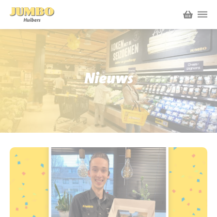
Winkels
P.W.A. Park
Nieuws
Nieuws
Bruïneplein
Acties
Petenbos
Werken bij Jumbo Huibers
Vacatures en Solliciteren
Jumbo.com
Werken en leren