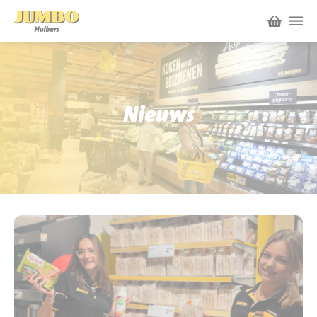
Winkels
P.W.A. Park
Nieuws
Nieuws
Bruïneplein
Acties
Petenbos
Werken bij Jumbo Huibers
Vacatures en Solliciteren
Jumbo.com
Werken en leren