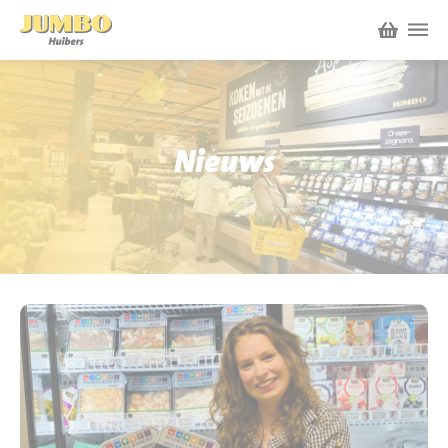
Winkels
P.W.A. Park
Nieuws
Nieuws
Bruïneplein
Acties
Petenbos
Werken bij Jumbo Huibers
Vacatures en Solliciteren
Jumbo.com
Werken en leren