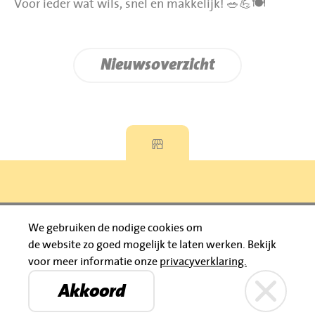
Voor ieder wat wils, snel en makkelijk! 🥗💪🍽️
Nieuwsoverzicht
Privacyverklaring
We gebruiken de nodige cookies om
de website zo goed mogelijk te laten werken.
Bekijk
© 2026 Jumbo Huibers
voor meer informatie onze
privacyverklaring.
IBAN: NL92 RABO 0395111021
Bruïneplein
Petenbos
KVK: 30183196
Akkoord
Privacyverklaring
Jumbo Huibers