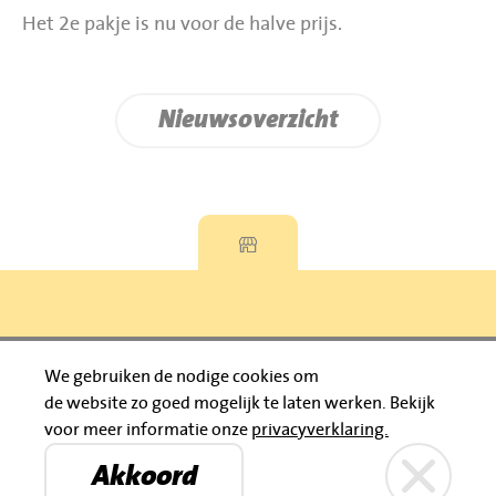
Het 2e pakje is nu voor de halve prijs.
Nieuwsoverzicht
Privacyverklaring
We gebruiken de nodige cookies om
de website zo goed mogelijk te laten werken.
Bekijk
© 2026 Jumbo Huibers
voor meer informatie onze
privacyverklaring.
IBAN: NL92 RABO 0395111021
Bruïneplein
Petenbos
KVK: 30183196
Akkoord
Privacyverklaring