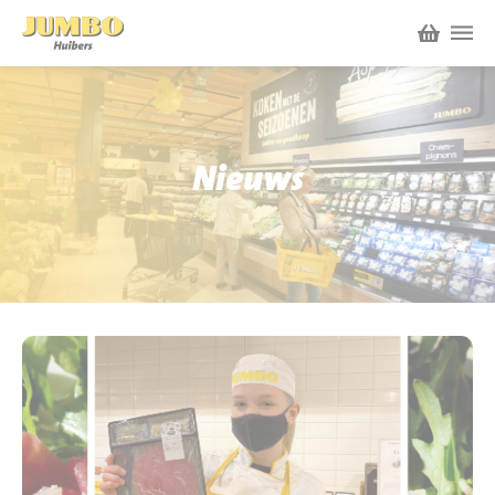
Winkels
P.W.A. Park
Nieuws
Nieuws
Bruïneplein
Acties
Petenbos
Werken bij Jumbo Huibers
Vacatures en Solliciteren
Jumbo.com
Werken en leren