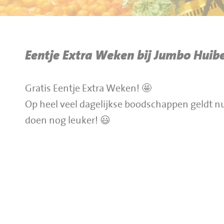
BBQ gigant webshop
Jumbo Huibers Specials
Eentje Extra Weken bij Jumbo Huibe
Gratis Eentje Extra Weken! 🤩
Op heel veel dagelijkse boodschappen geldt n
doen nog leuker! 😃