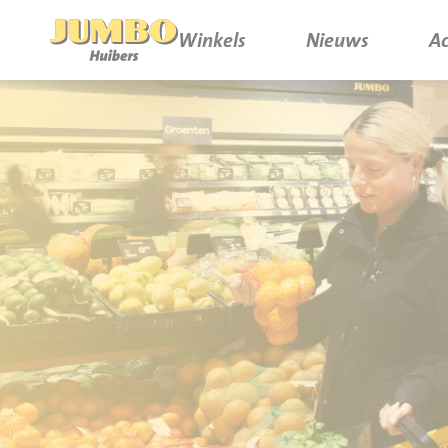
Winkels
Nieuws
Ac
Winkels
P.W.A. Park
Nieuws
Bruïneplein
Acties
Petenbos
Werken bij Jumbo Huibers
Vacatures en Solliciteren
Jumbo.com
Werken en leren