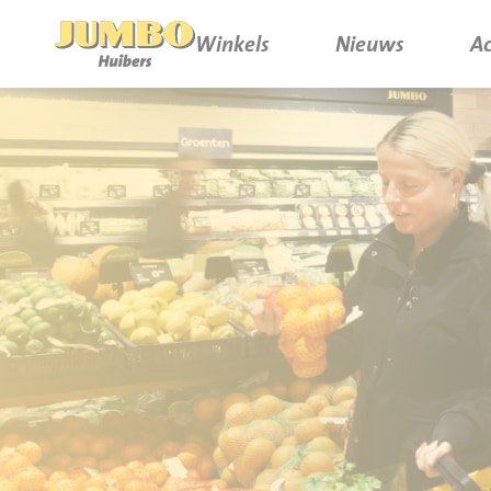
Winkels
Nieuws
Ac
Winkels
P.W.A. Park
Nieuws
Bruïneplein
Acties
Petenbos
Werken bij Jumbo Huibers
Vacatures en Solliciteren
Jumbo.com
Werken en leren