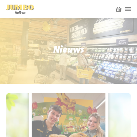
Winkels
P.W.A. Park
Nieuws
Nieuws
Bruïneplein
Acties
Petenbos
Werken bij Jumbo Huibers
Vacatures en Solliciteren
Jumbo.com
Werken en leren