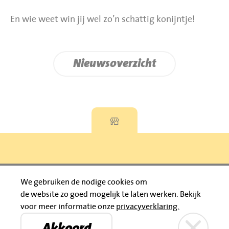
En wie weet win jij wel zo’n schattig konijntje!
Nieuwsoverzicht
Privacyverklaring
We gebruiken de nodige cookies om
de website zo goed mogelijk te laten werken.
Bekijk
© 2026 Jumbo Huibers
voor meer informatie onze
privacyverklaring.
IBAN: NL92 RABO 0395111021
Bruïneplein
Petenbos
KVK: 30183196
Akkoord