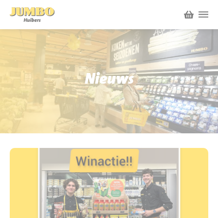
Winkels
P.W.A. Park
Nieuws
Nieuws
Bruïneplein
Acties
Petenbos
Werken bij Jumbo Huibers
Vacatures en Solliciteren
Jumbo.com
Werken en leren