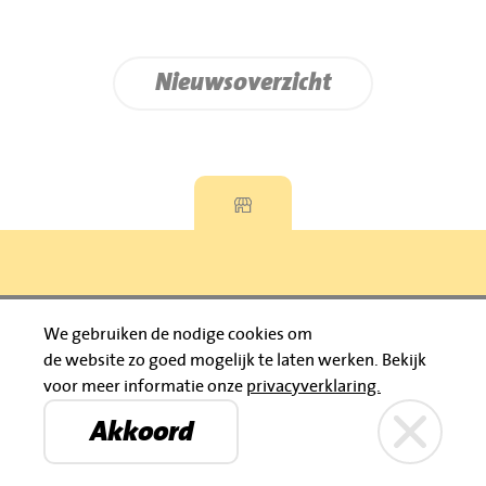
Nieuwsoverzicht
Privacyverklaring
We gebruiken de nodige cookies om
de website zo goed mogelijk te laten werken.
Bekijk
© 2026 Jumbo Huibers
voor meer informatie onze
privacyverklaring.
IBAN: NL92 RABO 0395111021
Bruïneplein
Petenbos
KVK: 30183196
Akkoord
Privacyverklaring
Jumbo Huibers
© 2026 Jumbo Huibers