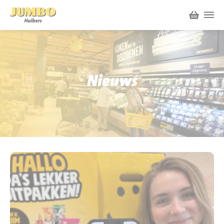
Winkels
P.W.A. Park
Nieuws
Nieuws
Bruïneplein
Acties
Petenbos
Werken bij Jumbo Huibers
Vacatures en Solliciteren
Jumbo.com
Werken en leren