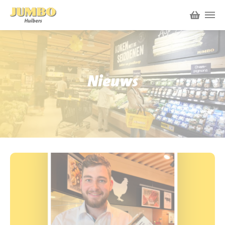
Winkels
P.W.A. Park
Nieuws
Nieuws
Bruïneplein
Acties
Petenbos
Werken bij Jumbo Huibers
Vacatures en Solliciteren
Jumbo.com
Werken en leren