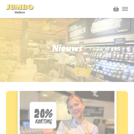
Winkels
P.W.A. Park
Nieuws
Nieuws
Bruïneplein
Acties
Petenbos
Werken bij Jumbo Huibers
Vacatures en Solliciteren
Jumbo.com
Werken en leren