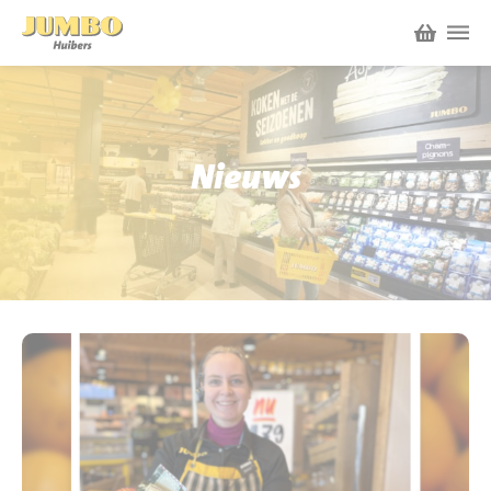
Winkels
P.W.A. Park
Nieuws
Nieuws
Bruïneplein
Acties
Petenbos
Werken bij Jumbo Huibers
Vacatures en Solliciteren
Jumbo.com
Werken en leren