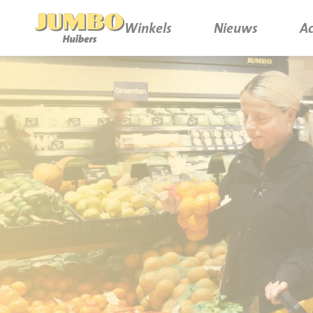
Winkels
Nieuws
Ac
Winkels
P.W.A. Park
Nieuws
Bruïneplein
Acties
Petenbos
Werken bij Jumbo Huibers
Vacatures en Solliciteren
Jumbo.com
Werken en leren