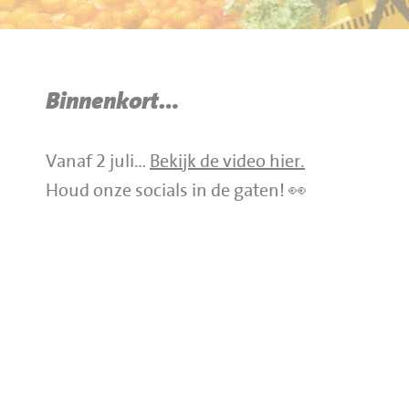
BBQ gigant webshop
Jumbo Huibers Specials
Binnenkort…
Vanaf 2 juli…
Bekijk de video hier.
Houd onze socials in de gaten! 👀