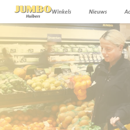
Winkels
Nieuws
Ac
Winkels
P.W.A. Park
Nieuws
Bruïneplein
Acties
Petenbos
Werken bij Jumbo Huibers
Vacatures en Solliciteren
Jumbo.com
Werken en leren