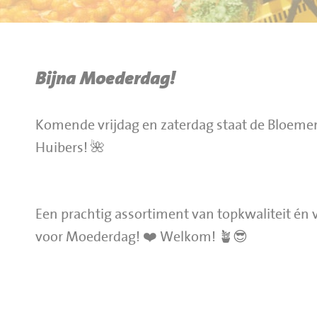
BBQ gigant webshop
Jumbo Huibers Specials
Bijna Moederdag!
Komende vrijdag en zaterdag staat de Bloeme
Huibers! 🌺
Een prachtig assortiment van topkwaliteit én v
voor Moederdag! ❤️ Welkom! 🪴😎