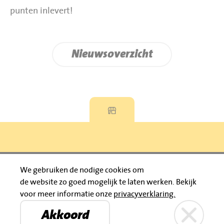
punten inlevert!
Nieuwsoverzicht
Privacyverklaring
We gebruiken de nodige cookies om
de website zo goed mogelijk te laten werken.
Bekijk
© 2026 Jumbo Huibers
voor meer informatie onze
privacyverklaring.
IBAN: NL92 RABO 0395111021
Bruïneplein
Petenbos
KVK: 30183196
Akkoord
Privacyverklaring