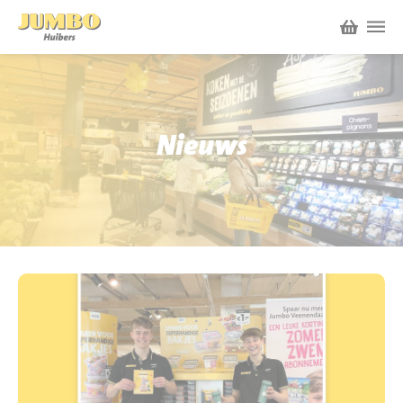
Winkels
P.W.A. Park
Nieuws
Nieuws
Bruïneplein
Acties
Petenbos
Werken bij Jumbo Huibers
Vacatures en Solliciteren
Jumbo.com
Werken en leren