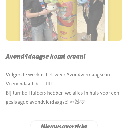
BBQ gigant webshop
Jumbo Huibers Specials
Avond4daagse komt eraan!
Volgende week is het weer Avondvierdaagse in
Veenendaal! 🚶🚶‍♀️🚶‍♂️
Bij Jumbo Huibers hebben we alles in huis voor een
geslaagde avondvierdaagse! 🍬🧸💛
Nieuwsoverzicht