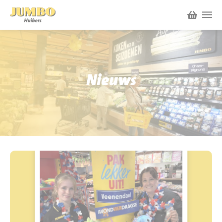
Winkels
P.W.A. Park
Nieuws
Nieuws
Bruïneplein
Acties
Petenbos
Werken bij Jumbo Huibers
Vacatures en Solliciteren
Jumbo.com
Werken en leren