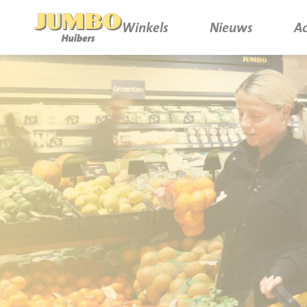
Winkels
Nieuws
Ac
Winkels
P.W.A. Park
Nieuws
Bruïneplein
Acties
Petenbos
Werken bij Jumbo Huibers
Vacatures en Solliciteren
Jumbo.com
Werken en leren