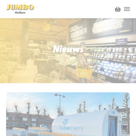
Winkels
P.W.A. Park
Nieuws
Nieuws
Bruïneplein
Acties
Petenbos
Werken bij Jumbo Huibers
Vacatures en Solliciteren
Jumbo.com
Werken en leren