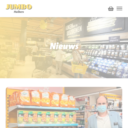
Winkels
P.W.A. Park
Nieuws
Nieuws
Bruïneplein
Acties
Petenbos
Werken bij Jumbo Huibers
Vacatures en Solliciteren
Jumbo.com
Werken en leren