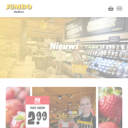
Winkels
P.W.A. Park
Nieuws
Nieuws
Bruïneplein
Acties
Petenbos
Werken bij Jumbo Huibers
Vacatures en Solliciteren
Jumbo.com
Werken en leren