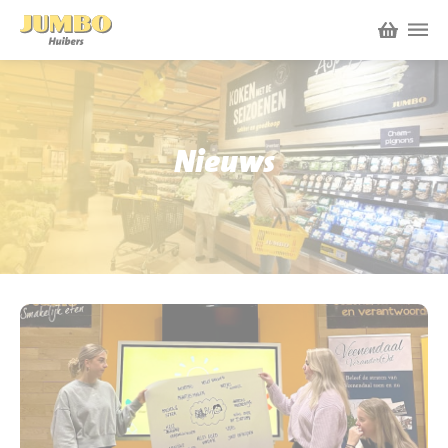
Winkels
P.W.A. Park
Nieuws
Nieuws
Bruïneplein
Acties
Petenbos
Werken bij Jumbo Huibers
Vacatures en Solliciteren
Jumbo.com
Werken en leren