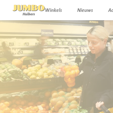
Winkels
Nieuws
Ac
Winkels
P.W.A. Park
Nieuws
Bruïneplein
Acties
Petenbos
Werken bij Jumbo Huibers
Vacatures en Solliciteren
Jumbo.com
Werken en leren