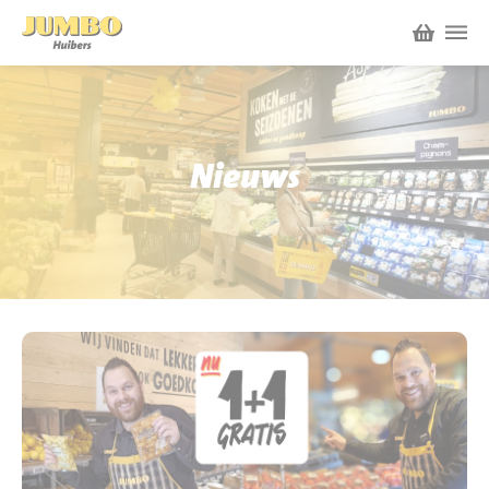
Winkels
P.W.A. Park
Nieuws
Nieuws
Bruïneplein
Acties
Petenbos
Werken bij Jumbo Huibers
Vacatures en Solliciteren
Jumbo.com
Werken en leren