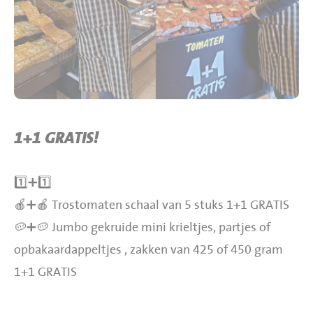
BBQ gigant webshop
Jumbo Huibers Specials
1+1 GRATIS!
1️⃣➕1️⃣
🍎➕🍎 Trostomaten schaal van 5 stuks 1+1 GRATIS
🥔➕🥔 Jumbo gekruide mini krieltjes, partjes of
opbakaardappeltjes , zakken van 425 of 450 gram
1+1 GRATIS