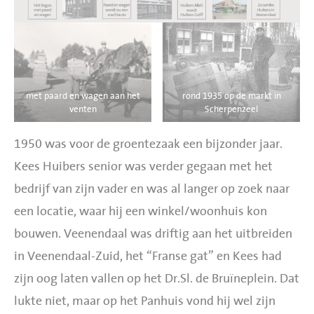
BBQ gigant webshop
Jumbo Huibers Specials
met paard en wagen aan het
rond 1935 op de markt in
venten
Scherpenzeel
1950 was voor de groentezaak een bijzonder jaar.
Kees Huibers senior was verder gegaan met het
bedrijf van zijn vader en was al langer op zoek naar
een locatie, waar hij een winkel/woonhuis kon
bouwen. Veenendaal was driftig aan het uitbreiden
in Veenendaal-Zuid, het “Franse gat” en Kees had
zijn oog laten vallen op het Dr.Sl. de Bruïneplein. Dat
lukte niet, maar op het Panhuis vond hij wel zijn