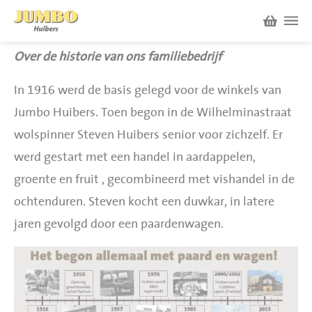
Over de historie van ons familiebedrijf
Winkels
In 1916 werd de basis gelegd voor de winkels van
P.W.A. Park
Jumbo Huibers. Toen begon in de Wilhelminastraat
Nieuws
wolspinner Steven Huibers senior voor zichzelf. Er
Bruïneplein
werd gestart met een handel in aardappelen,
Acties
Petenbos
groente en fruit , gecombineerd met vishandel in de
ochtenduren. Steven kocht een duwkar, in latere
Werken bij Jumbo Huibers
jaren gevolgd door een paardenwagen.
Vacatures en Solliciteren
Jumbo.com
Werken en leren