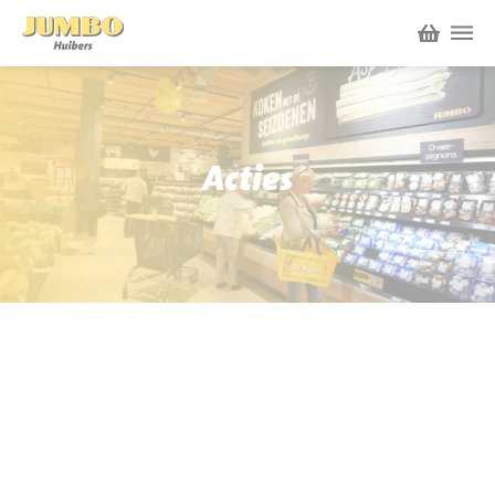
Winkels
P.W.A. Park
Acties
Nieuws
Bruïneplein
Acties
Petenbos
Werken bij Jumbo Huibers
Vacatures en Solliciteren
Jumbo.com
Werken en leren