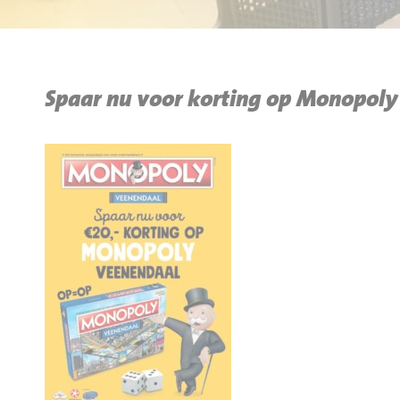
BBQ gigant webshop
Jumbo Huibers Specials
Spaar nu voor korting op Monopol