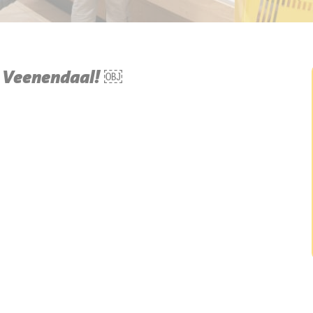
y Veenendaal! ￼