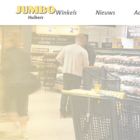
Winkels
Nieuws
Ac
Winkels
P.W.A. Park
Nieuws
Bruïneplein
Acties
Petenbos
Werken bij Jumbo Huibers
Vacatures en Solliciteren
Jumbo.com
Werken en leren