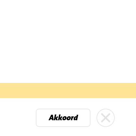
Petenbos
Akkoord
mbo Huibers